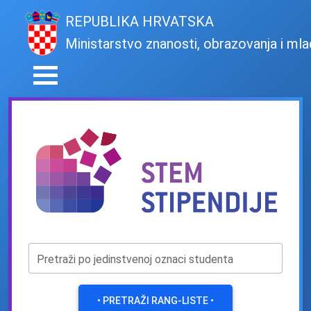
REPUBLIKA HRVATSKA
Ministarstvo znanosti, obrazovanja i mla
Pretraži po jedinstvenoj oznaci studenta
• PRETRAŽI RANG-LISTE •